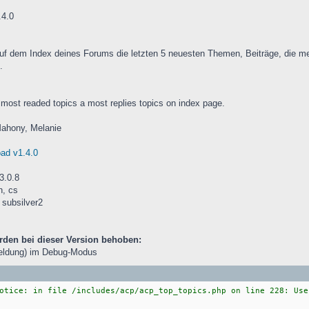
.4.0
 auf dem Index deines Forums die letzten 5 neuesten Themen, Beiträge, die 
.
 most readed topics a most replies topics on index page.
Mahony, Melanie
ad v1.4.0
3.0.8
n, cs
, subsilver2
rden bei dieser Version behoben:
eldung) im Debug-Modus
otice: in file /includes/acp/acp_top_topics.php on line 228: Use