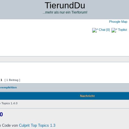
TierundDu
...mehr als nur ein Tierforum!
Phoogle Map
Chat [0]
Toplist
n
1
[ 1 Beitrag ]
erempfehlen
Nachricht
 Topics 1.4.0
.0
em Code von
Culprit
Top Topics 1.3