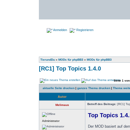
Anmelden
Registrieren
TierundDu
»
MODs für phpBB3
»
MODs für phpBB3
[RC1] Top Topics 1.4.0
Seite
1
vo
aktuelle Seite drucken
|
ganzes Thema drucken
|
Thema weit
Autor
Betreff des Beitrags:
[RC1] Top
Melimaus
Top Topics 1.4
Administrator
Der MOD basiert auf d