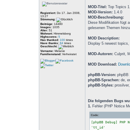
MOD-Titel:
Top Topics 1
MOD-Version:
1.4.0
Registriert:
Do 17. Jan 2008,
13:27
MOD-Beschreibung:
Stimmung:
Diese Modifikation fügt
Beiträge:
14480
Images:
1035
gelesenen Themen hinzu
Alter:
51
Wohnort:
Himmelsberg
Highscores:
5
MOD Description:
Has thanked:
100
times
Display 5 newest topics,
Have thanks:
84
times
Geschlecht:
Vorname:
Melanie
MOD-Autoren:
Culprit, 
Familienstand:
Verheiratet
MOD Download:
Downlo
phpBB-Version:
phpBB 
phpBB-Sprachen:
de, e
phpBB-Styles:
prosilver
Die folgenden Bugs wu
1.
Fehler (PHP Notice M
Code:
[phpBB Debug] PHP N
'tt_id'