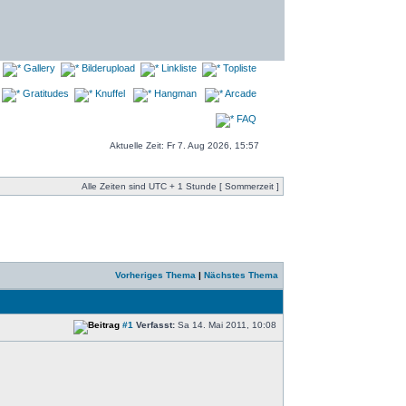
Gallery
Bilderupload
Linkliste
Topliste
Gratitudes
Knuffel
Hangman
Arcade
FAQ
Aktuelle Zeit: Fr 7. Aug 2026, 15:57
Alle Zeiten sind UTC + 1 Stunde [ Sommerzeit ]
Vorheriges Thema
|
Nächstes Thema
#1
Verfasst:
Sa 14. Mai 2011, 10:08