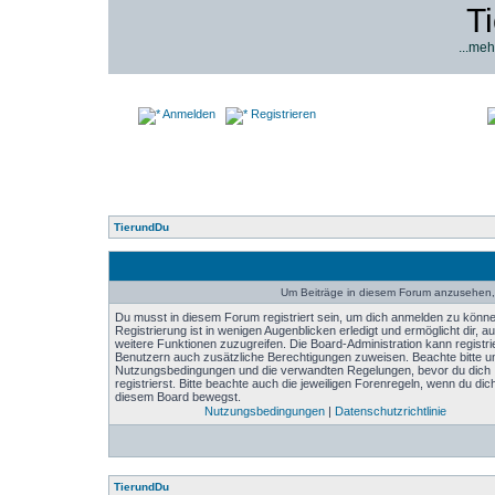
T
...meh
Anmelden
Registrieren
TierundDu
Um Beiträge in diesem Forum anzusehen, 
Du musst in diesem Forum registriert sein, um dich anmelden zu könne
Registrierung ist in wenigen Augenblicken erledigt und ermöglicht dir, au
weitere Funktionen zuzugreifen. Die Board-Administration kann registri
Benutzern auch zusätzliche Berechtigungen zuweisen. Beachte bitte u
Nutzungsbedingungen und die verwandten Regelungen, bevor du dich
registrierst. Bitte beachte auch die jeweiligen Forenregeln, wenn du dich
diesem Board bewegst.
Nutzungsbedingungen
|
Datenschutzrichtlinie
TierundDu