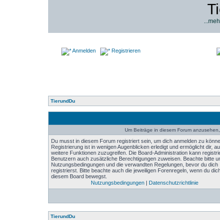
T
...meh
Anmelden
Registrieren
TierundDu
Um Beiträge in diesem Forum anzusehen, 
Du musst in diesem Forum registriert sein, um dich anmelden zu könne
Registrierung ist in wenigen Augenblicken erledigt und ermöglicht dir, au
weitere Funktionen zuzugreifen. Die Board-Administration kann registri
Benutzern auch zusätzliche Berechtigungen zuweisen. Beachte bitte u
Nutzungsbedingungen und die verwandten Regelungen, bevor du dich
registrierst. Bitte beachte auch die jeweiligen Forenregeln, wenn du dich
diesem Board bewegst.
Nutzungsbedingungen
|
Datenschutzrichtlinie
TierundDu