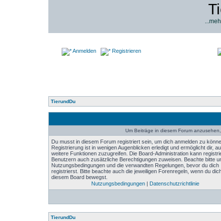
T
...meh
Anmelden
Registrieren
TierundDu
Um Beiträge in diesem Forum anzusehen, 
Du musst in diesem Forum registriert sein, um dich anmelden zu könne
Registrierung ist in wenigen Augenblicken erledigt und ermöglicht dir, au
weitere Funktionen zuzugreifen. Die Board-Administration kann registri
Benutzern auch zusätzliche Berechtigungen zuweisen. Beachte bitte u
Nutzungsbedingungen und die verwandten Regelungen, bevor du dich
registrierst. Bitte beachte auch die jeweiligen Forenregeln, wenn du dich
diesem Board bewegst.
Nutzungsbedingungen
|
Datenschutzrichtlinie
TierundDu