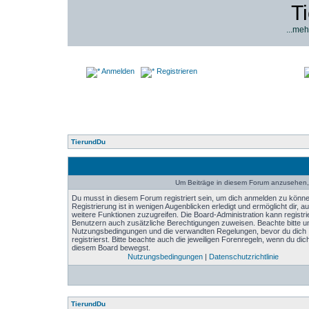
T
...meh
Anmelden
Registrieren
TierundDu
Um Beiträge in diesem Forum anzusehen, 
Du musst in diesem Forum registriert sein, um dich anmelden zu könne
Registrierung ist in wenigen Augenblicken erledigt und ermöglicht dir, au
weitere Funktionen zuzugreifen. Die Board-Administration kann registri
Benutzern auch zusätzliche Berechtigungen zuweisen. Beachte bitte u
Nutzungsbedingungen und die verwandten Regelungen, bevor du dich
registrierst. Bitte beachte auch die jeweiligen Forenregeln, wenn du dich
diesem Board bewegst.
Nutzungsbedingungen
|
Datenschutzrichtlinie
TierundDu