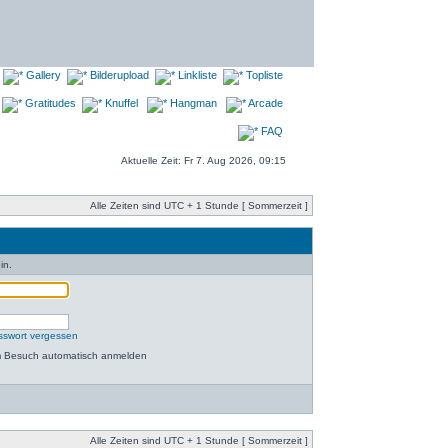
Gallery
Bilderupload
Linkliste
Topliste
Gratitudes
Knuffel
Hangman
Arcade
FAQ
Aktuelle Zeit: Fr 7. Aug 2026, 09:15
Alle Zeiten sind UTC + 1 Stunde [ Sommerzeit ]
in.
sswort vergessen
m Besuch automatisch anmelden
Alle Zeiten sind UTC + 1 Stunde [ Sommerzeit ]