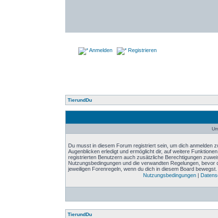
Anmelden
Registrieren
TierundDu
Um
Du musst in diesem Forum registriert sein, um dich anmelden zu
Augenblicken erledigt und ermöglicht dir, auf weitere Funktione
registrierten Benutzern auch zusätzliche Berechtigungen zuwei
Nutzungsbedingungen und die verwandten Regelungen, bevor du d
jeweiligen Forenregeln, wenn du dich in diesem Board bewegst.
Nutzungsbedingungen
|
Datensc
TierundDu