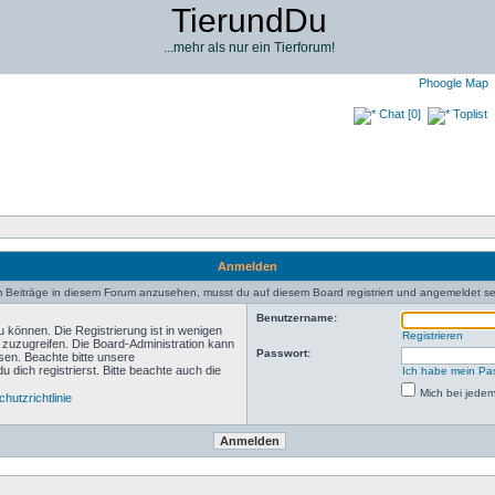
TierundDu
...mehr als nur ein Tierforum!
Phoogle Map
Chat [0]
Toplist
Anmelden
 Beiträge in diesem Forum anzusehen, musst du auf diesem Board registriert und angemeldet se
Benutzername:
 können. Die Registrierung ist in wenigen
Registrieren
n zuzugreifen. Die Board-Administration kann
Passwort:
sen. Beachte bitte unsere
ich registrierst. Bitte beachte auch die
Ich habe mein Pa
Mich bei jede
hutzrichtlinie