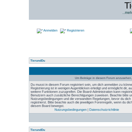
T
...meh
Anmelden
Registrieren
TierundDu
Um Beiträge in diesem Forum anzusehen, 
Du musst in diesem Forum registriert sein, um dich anmelden zu könne
Registrierung ist in wenigen Augenblicken erledigt und ermöglicht dir, au
weitere Funktionen zuzugreifen. Die Board-Administration kann registri
Benutzern auch zusätzliche Berechtigungen zuweisen. Beachte bitte u
Nutzungsbedingungen und die verwandten Regelungen, bevor du dich
registrierst. Bitte beachte auch die jeweiligen Forenregeln, wenn du dich
diesem Board bewegst.
Nutzungsbedingungen
|
Datenschutzrichtlinie
TierundDu