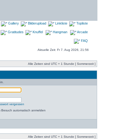
Gallery
Bilderupload
Linkliste
Topliste
Gratitudes
Knuffel
Hangman
Arcade
FAQ
Aktuelle Zeit: Fr 7. Aug 2026, 21:56
Alle Zeiten sind UTC + 1 Stunde [ Sommerzeit ]
in.
sswort vergessen
m Besuch automatisch anmelden
Alle Zeiten sind UTC + 1 Stunde [ Sommerzeit ]