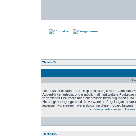
Anmelden
Registrieren
TierundDu
Um
Du musst in diesem Forum registriert sein, um dich anmelden zu
Augenblicken erledigt und ermöglicht dir, auf weitere Funktione
registrierten Benutzern auch zusätzliche Berechtigungen zuwei
Nutzungsbedingungen und die verwandten Regelungen, bevor du d
jeweiligen Forenregeln, wenn du dich in diesem Board bewegst.
Nutzungsbedingungen
|
Datensc
TierundDu