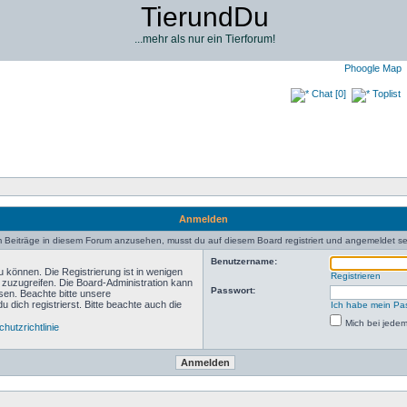
TierundDu
...mehr als nur ein Tierforum!
Phoogle Map
Chat [0]
Toplist
Anmelden
 Beiträge in diesem Forum anzusehen, musst du auf diesem Board registriert und angemeldet se
Benutzername:
 können. Die Registrierung ist in wenigen
Registrieren
n zuzugreifen. Die Board-Administration kann
Passwort:
sen. Beachte bitte unsere
ich registrierst. Bitte beachte auch die
Ich habe mein Pa
Mich bei jede
hutzrichtlinie