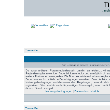
T
...meh
Anmelden
Registrieren
TierundDu
Um Beiträge in diesem Forum anzusehen, 
Du musst in diesem Forum registriert sein, um dich anmelden zu könne
Registrierung ist in wenigen Augenblicken erledigt und ermöglicht dir, au
weitere Funktionen zuzugreifen. Die Board-Administration kann registri
Benutzern auch zusätzliche Berechtigungen zuweisen. Beachte bitte u
Nutzungsbedingungen und die verwandten Regelungen, bevor du dich
registrierst. Bitte beachte auch die jeweiligen Forenregeln, wenn du dich
diesem Board bewegst.
Nutzungsbedingungen
|
Datenschutzrichtlinie
TierundDu