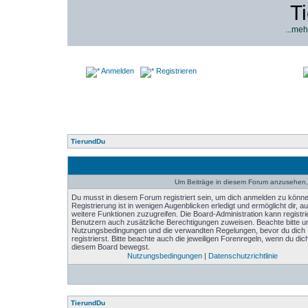
T
...meh
Anmelden
Registrieren
TierundDu
Um Beiträge in diesem Forum anzusehen, 
Du musst in diesem Forum registriert sein, um dich anmelden zu könne
Registrierung ist in wenigen Augenblicken erledigt und ermöglicht dir, au
weitere Funktionen zuzugreifen. Die Board-Administration kann registri
Benutzern auch zusätzliche Berechtigungen zuweisen. Beachte bitte u
Nutzungsbedingungen und die verwandten Regelungen, bevor du dich
registrierst. Bitte beachte auch die jeweiligen Forenregeln, wenn du dich
diesem Board bewegst.
Nutzungsbedingungen
|
Datenschutzrichtlinie
TierundDu