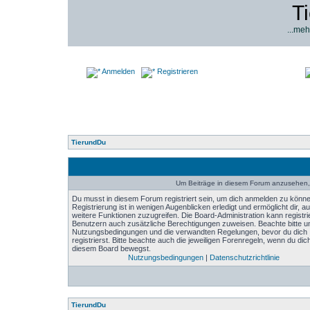
T
...meh
Anmelden
Registrieren
TierundDu
Um Beiträge in diesem Forum anzusehen, 
Du musst in diesem Forum registriert sein, um dich anmelden zu könne
Registrierung ist in wenigen Augenblicken erledigt und ermöglicht dir, au
weitere Funktionen zuzugreifen. Die Board-Administration kann registri
Benutzern auch zusätzliche Berechtigungen zuweisen. Beachte bitte u
Nutzungsbedingungen und die verwandten Regelungen, bevor du dich
registrierst. Bitte beachte auch die jeweiligen Forenregeln, wenn du dich
diesem Board bewegst.
Nutzungsbedingungen
|
Datenschutzrichtlinie
TierundDu