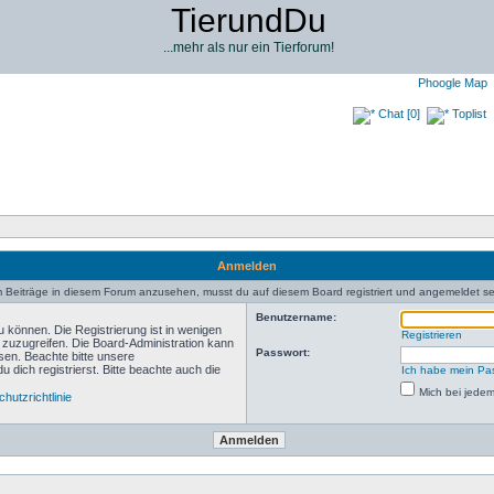
TierundDu
...mehr als nur ein Tierforum!
Phoogle Map
Chat [0]
Toplist
Anmelden
 Beiträge in diesem Forum anzusehen, musst du auf diesem Board registriert und angemeldet se
Benutzername:
 können. Die Registrierung ist in wenigen
Registrieren
n zuzugreifen. Die Board-Administration kann
Passwort:
sen. Beachte bitte unsere
ich registrierst. Bitte beachte auch die
Ich habe mein Pa
Mich bei jede
hutzrichtlinie