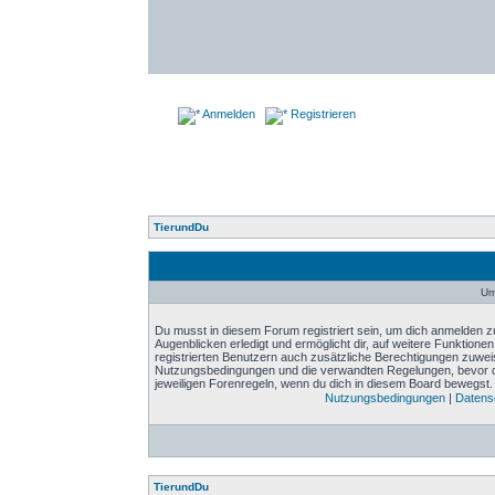
Anmelden
Registrieren
TierundDu
Um
Du musst in diesem Forum registriert sein, um dich anmelden zu
Augenblicken erledigt und ermöglicht dir, auf weitere Funktione
registrierten Benutzern auch zusätzliche Berechtigungen zuwei
Nutzungsbedingungen und die verwandten Regelungen, bevor du d
jeweiligen Forenregeln, wenn du dich in diesem Board bewegst.
Nutzungsbedingungen
|
Datensc
TierundDu