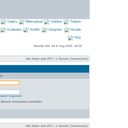
Gallery
Bilderupload
Linkliste
Topliste
Gratitudes
Knuffel
Hangman
Arcade
FAQ
Aktuelle Zeit: Sa 8. Aug 2026, 18:29
Alle Zeiten sind UTC + 1 Stunde [ Sommerzeit ]
in.
sswort vergessen
m Besuch automatisch anmelden
Alle Zeiten sind UTC + 1 Stunde [ Sommerzeit ]