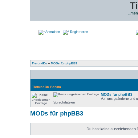
T
...meh
Anmelden
Registrieren
TierundDu
»
MODs für phpBB3
TierundDu Forum
MODs für phpBB3
Von uns geänderte und u
Sprachdateien
MODs für phpBB3
Du hast keine ausreichenden 