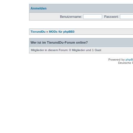
Anmelden
Benutzername:
Passwort:
TierundDu
»
MODs für phpBB3
Wer ist im TierundDu-Forum online?
Mitglieder in diesem Forum: 0 Mitglieder und 1 Gast
Powered by
php
Deutsche 