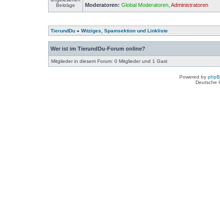
Moderatoren:
Global Moderatoren
,
Administratoren
TierundDu
»
Witziges, Spamsektion und Linkliste
Wer ist im TierundDu-Forum online?
Mitglieder in diesem Forum: 0 Mitglieder und 1 Gast
Powered by
php
Deutsche 