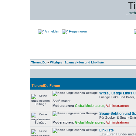
T
...meh
Anmelden
Registrieren
TierundDu
»
Witziges, Spamsektion und Linkliste
TierundDu Forum
Witze, lustige Links u
Lustige Links und Bilder
Spaß macht
Moderatoren:
Global Moderatoren
,
Administratoren
Spam-Sektion und Sp
Für Zocker & Spam-Eintr
Moderatoren:
Global Moderatoren
,
Administratoren
Linkliste
...zu Euren Hunde- und 