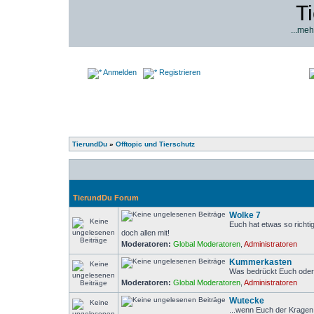
T
...meh
Anmelden
Registrieren
TierundDu
»
Offtopic und Tierschutz
TierundDu Forum
Wolke 7
Euch hat etwas so richti
doch allen mit!
Moderatoren:
Global Moderatoren
,
Administratoren
Kummerkasten
Was bedrückt Euch ode
Moderatoren:
Global Moderatoren
,
Administratoren
Wutecke
...wenn Euch der Kragen 