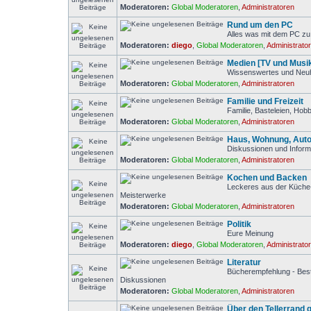
Moderatoren:
Global Moderatoren
,
Administratoren
Rund um den PC
Alles was mit dem PC zu 
Moderatoren:
diego
,
Global Moderatoren
,
Administrato
Medien [TV und Musi
Wissenswertes und Neuh
Moderatoren:
Global Moderatoren
,
Administratoren
Familie und Freizeit
Familie, Basteleien, Ho
Moderatoren:
Global Moderatoren
,
Administratoren
Haus, Wohnung, Auto
Diskussionen und Inform
Moderatoren:
Global Moderatoren
,
Administratoren
Kochen und Backen
Leckeres aus der Küche- 
Meisterwerke
Moderatoren:
Global Moderatoren
,
Administratoren
Politik
Eure Meinung
Moderatoren:
diego
,
Global Moderatoren
,
Administrato
Literatur
Bücherempfehlung - Bests
Diskussionen
Moderatoren:
Global Moderatoren
,
Administratoren
Über den Tellerrand 