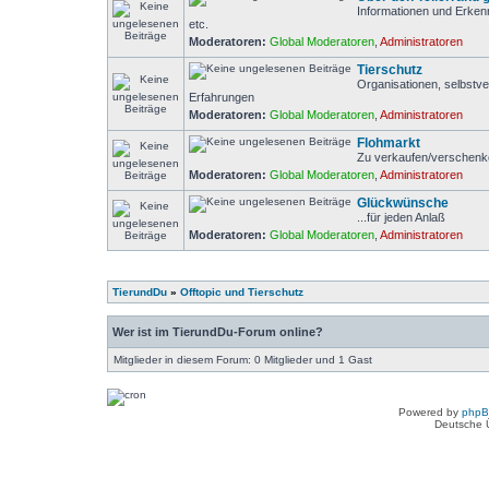
Informationen und Erken
etc.
Moderatoren:
Global Moderatoren
,
Administratoren
Tierschutz
Organisationen, selbstve
Erfahrungen
Moderatoren:
Global Moderatoren
,
Administratoren
Flohmarkt
Zu verkaufen/verschen
Moderatoren:
Global Moderatoren
,
Administratoren
Glückwünsche
...für jeden Anlaß
Moderatoren:
Global Moderatoren
,
Administratoren
TierundDu
»
Offtopic und Tierschutz
Wer ist im TierundDu-Forum online?
Mitglieder in diesem Forum: 0 Mitglieder und 1 Gast
Powered by
php
Deutsche 