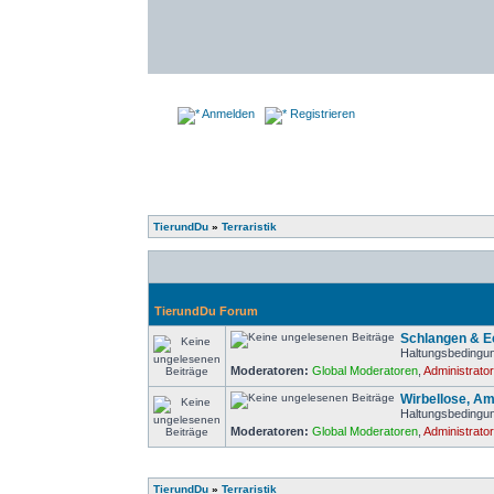
Anmelden
Registrieren
TierundDu
»
Terraristik
TierundDu Forum
Schlangen & 
Haltungsbedingun
Moderatoren:
Global Moderatoren
,
Administrato
Wirbellose, Am
Haltungsbedingun
Moderatoren:
Global Moderatoren
,
Administrato
TierundDu
»
Terraristik