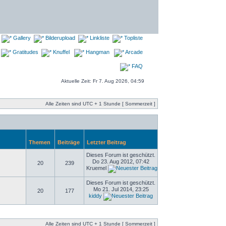
Gallery
Bilderupload
Linkliste
Topliste
Gratitudes
Knuffel
Hangman
Arcade
FAQ
Aktuelle Zeit: Fr 7. Aug 2026, 04:59
Alle Zeiten sind UTC + 1 Stunde [ Sommerzeit ]
Themen
Beiträge
Letzter Beitrag
Dieses Forum ist geschützt.
Do 23. Aug 2012, 07:42
20
239
Kruemel
Dieses Forum ist geschützt.
Mo 21. Jul 2014, 23:25
20
177
kiddy
Alle Zeiten sind UTC + 1 Stunde [ Sommerzeit ]