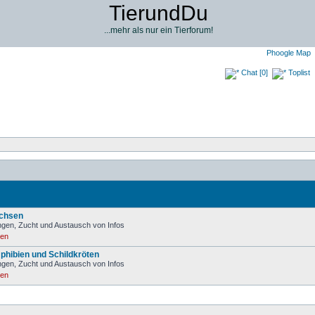
TierundDu
...mehr als nur ein Tierforum!
Phoogle Map
Chat [0]
Toplist
Echsen
gen, Zucht und Austausch von Infos
ren
phibien und Schildkröten
gen, Zucht und Austausch von Infos
ren