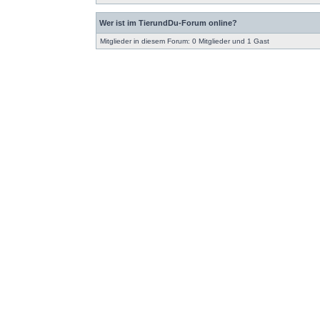
Wer ist im TierundDu-Forum online?
Mitglieder in diesem Forum: 0 Mitglieder und 1 Gast