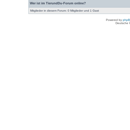
Wer ist im TierundDu-Forum online?
Mitglieder in diesem Forum: 0 Mitglieder und 1 Gast
Powered by
php
Deutsche 