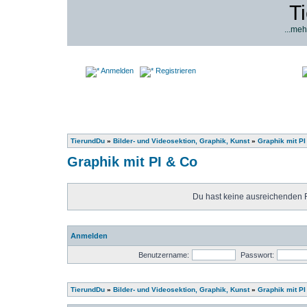
T
...meh
Anmelden
Registrieren
TierundDu
»
Bilder- und Videosektion, Graphik, Kunst
»
Graphik mit PI
Graphik mit PI & Co
Du hast keine ausreichenden 
Anmelden
Benutzername:
Passwort:
TierundDu
»
Bilder- und Videosektion, Graphik, Kunst
»
Graphik mit PI