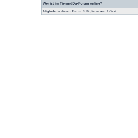
Wer ist im TierundDu-Forum online?
Mitglieder in diesem Forum: 0 Mitglieder und 1 Gast