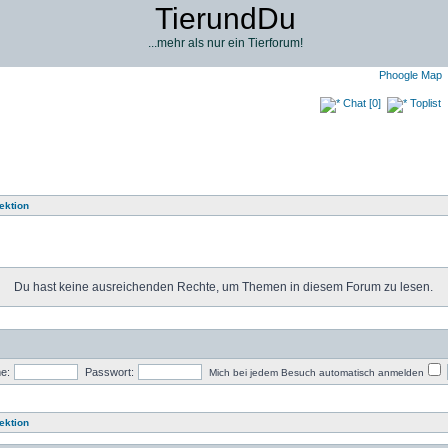
TierundDu
...mehr als nur ein Tierforum!
Phoogle Map
Chat [0]
Toplist
ektion
Du hast keine ausreichenden Rechte, um Themen in diesem Forum zu lesen.
e:
Passwort:
Mich bei jedem Besuch automatisch anmelden
ektion