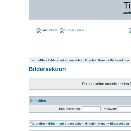
T
...meh
Anmelden
Registrieren
TierundDu
»
Bilder- und Videosektion, Graphik, Kunst
»
Bildersektion
Bildersektion
Du hast keine ausreichenden 
Anmelden
Benutzername:
Passwort:
TierundDu
»
Bilder- und Videosektion, Graphik, Kunst
»
Bildersektion