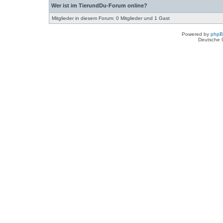
Wer ist im TierundDu-Forum online?
Mitglieder in diesem Forum: 0 Mitglieder und 1 Gast
Powered by
php
Deutsche 