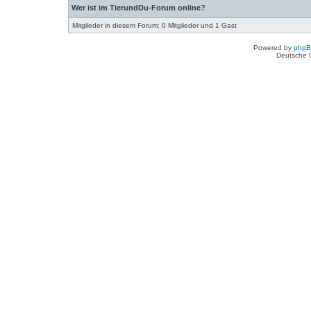
Wer ist im TierundDu-Forum online?
Mitglieder in diesem Forum: 0 Mitglieder und 1 Gast
Powered by
php
Deutsche 