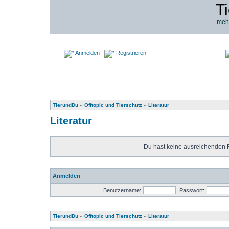
T
...meh
Anmelden
Registrieren
TierundDu
»
Offtopic und Tierschutz
»
Literatur
Literatur
Du hast keine ausreichenden 
Anmelden
Benutzername:
Passwort:
TierundDu
»
Offtopic und Tierschutz
»
Literatur