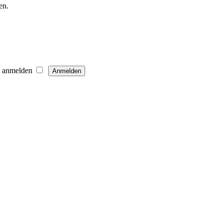
en.
h anmelden