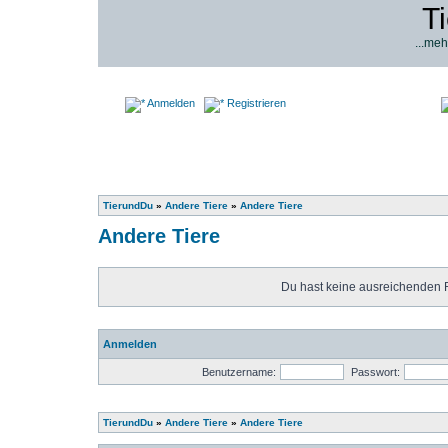
T
...meh
Anmelden
Registrieren
TierundDu
»
Andere Tiere
»
Andere Tiere
Andere Tiere
Du hast keine ausreichenden 
Anmelden
Benutzername:
Passwort:
TierundDu
»
Andere Tiere
»
Andere Tiere