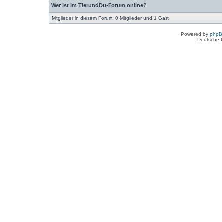
Wer ist im TierundDu-Forum online?
Mitglieder in diesem Forum: 0 Mitglieder und 1 Gast
Powered by
php
Deutsche 