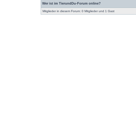
Wer ist im TierundDu-Forum online?
Mitglieder in diesem Forum: 0 Mitglieder und 1 Gast