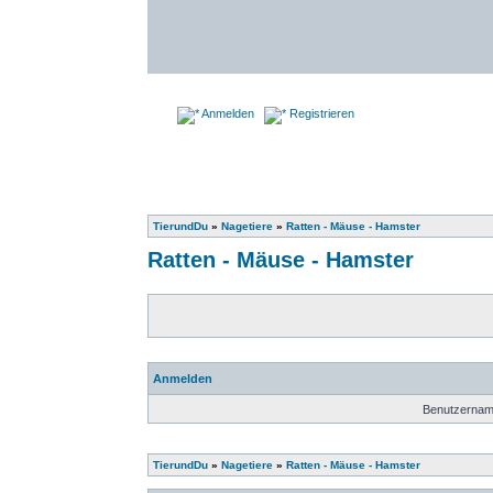
Anmelden
Registrieren
TierundDu
»
Nagetiere
»
Ratten - Mäuse - Hamster
Ratten - Mäuse - Hamster
Anmelden
Benutzernam
TierundDu
»
Nagetiere
»
Ratten - Mäuse - Hamster