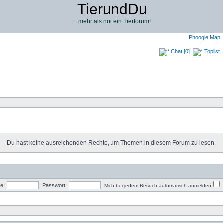
TierundDu
...mehr als nur ein Tierforum!
Phoogle Map
Chat [0]
Toplist
Du hast keine ausreichenden Rechte, um Themen in diesem Forum zu lesen.
e:
Passwort:
Mich bei jedem Besuch automatisch anmelden