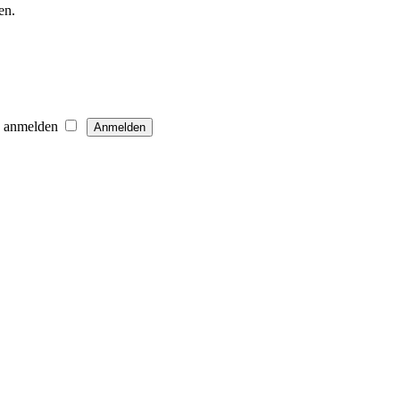
en.
h anmelden