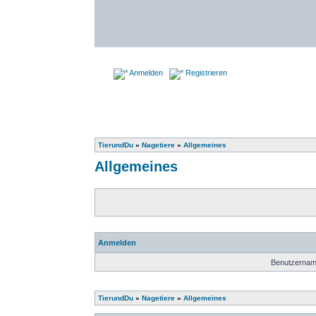
Anmelden
Registrieren
TierundDu
»
Nagetiere
»
Allgemeines
Allgemeines
Anmelden
Benutzernam
TierundDu
»
Nagetiere
»
Allgemeines