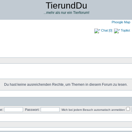
TierundDu
...mehr als nur ein Tierforum!
Phoogle Map
Chat [0]
Toplist
Du hast keine ausreichenden Rechte, um Themen in diesem Forum zu lesen.
e:
Passwort:
Mich bei jedem Besuch automatisch anmelden