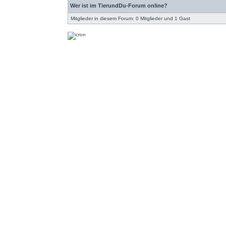
Wer ist im TierundDu-Forum online?
Mitglieder in diesem Forum: 0 Mitglieder und 1 Gast