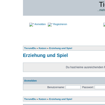
T
...meh
Anmelden
Registrieren
TierundDu
»
Katzen
»
Erziehung und Spiel
Erziehung und Spiel
Du hast keine ausreichenden 
Anmelden
Benutzername:
Passwort:
TierundDu
»
Katzen
»
Erziehung und Spiel