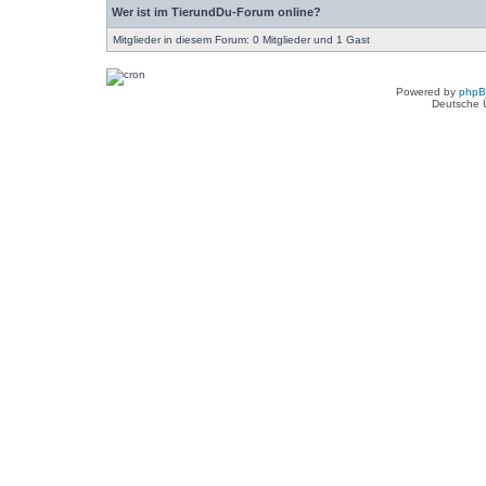
Wer ist im TierundDu-Forum online?
Mitglieder in diesem Forum: 0 Mitglieder und 1 Gast
Powered by
php
Deutsche 