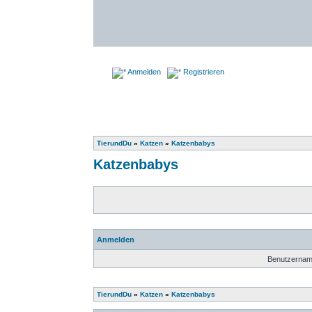
Anmelden
Registrieren
TierundDu
»
Katzen
»
Katzenbabys
Katzenbabys
Anmelden
Benutzernam
TierundDu
»
Katzen
»
Katzenbabys