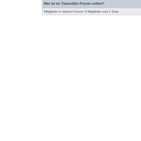
Wer ist im TierundDu-Forum online?
Mitglieder in diesem Forum: 0 Mitglieder und 1 Gast