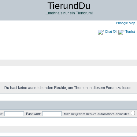
TierundDu
...mehr als nur ein Tierforum!
Phoogle Map
Chat [0]
Toplist
Du hast keine ausreichenden Rechte, um Themen in diesem Forum zu lesen.
e:
Passwort:
Mich bei jedem Besuch automatisch anmelden