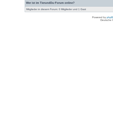
Wer ist im TierundDu-Forum online?
Mitglieder in diesem Forum: 0 Mitglieder und 1 Gast
Powered by
php
Deutsche 