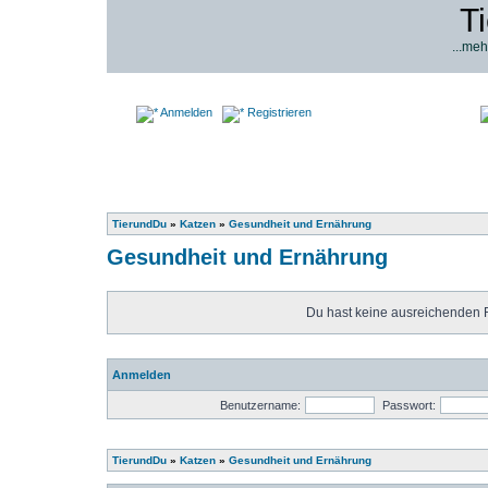
T
...meh
Anmelden
Registrieren
TierundDu
»
Katzen
»
Gesundheit und Ernährung
Gesundheit und Ernährung
Du hast keine ausreichenden 
Anmelden
Benutzername:
Passwort:
TierundDu
»
Katzen
»
Gesundheit und Ernährung