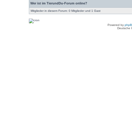
Wer ist im TierundDu-Forum online?
Mitglieder in diesem Forum: 0 Mitglieder und 1 Gast
Powered by
php
Deutsche 