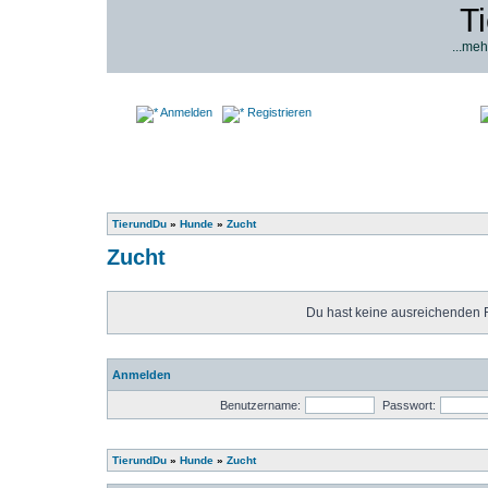
T
...meh
Anmelden
Registrieren
TierundDu
»
Hunde
»
Zucht
Zucht
Du hast keine ausreichenden 
Anmelden
Benutzername:
Passwort:
TierundDu
»
Hunde
»
Zucht