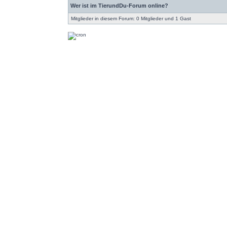
Wer ist im TierundDu-Forum online?
Mitglieder in diesem Forum: 0 Mitglieder und 1 Gast