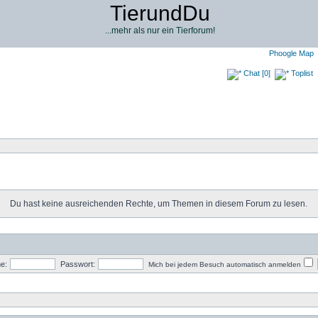
TierundDu
...mehr als nur ein Tierforum!
Phoogle Map
Chat [0]
Toplist
Du hast keine ausreichenden Rechte, um Themen in diesem Forum zu lesen.
e:
Passwort:
Mich bei jedem Besuch automatisch anmelden