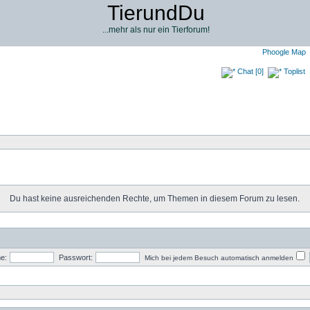
TierundDu
...mehr als nur ein Tierforum!
Phoogle Map
Chat [0]
Toplist
Du hast keine ausreichenden Rechte, um Themen in diesem Forum zu lesen.
e:
Passwort:
Mich bei jedem Besuch automatisch anmelden