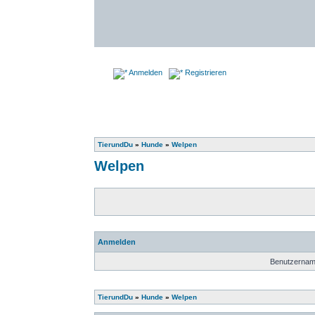
Anmelden
Registrieren
TierundDu
»
Hunde
»
Welpen
Welpen
Anmelden
Benutzernam
TierundDu
»
Hunde
»
Welpen