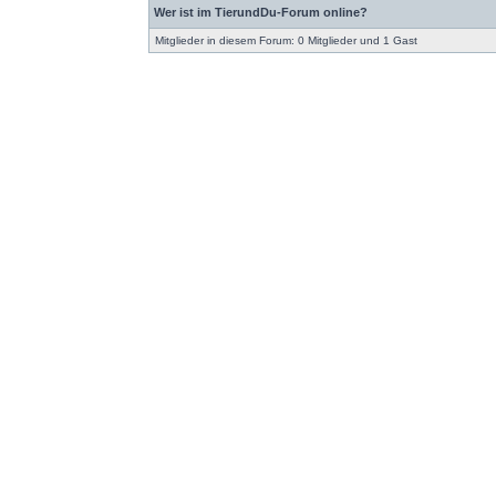
Wer ist im TierundDu-Forum online?
Mitglieder in diesem Forum: 0 Mitglieder und 1 Gast