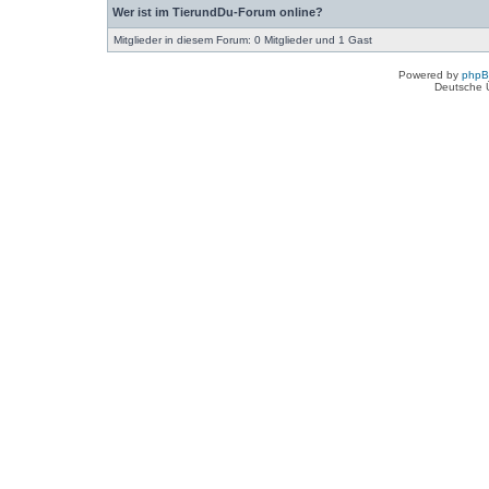
Wer ist im TierundDu-Forum online?
Mitglieder in diesem Forum: 0 Mitglieder und 1 Gast
Powered by
php
Deutsche 