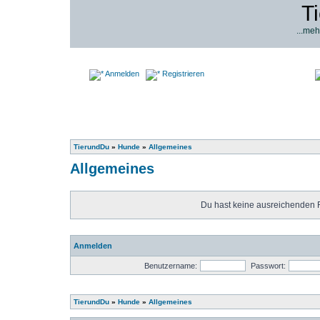
T
...meh
Anmelden
Registrieren
TierundDu
»
Hunde
»
Allgemeines
Allgemeines
Du hast keine ausreichenden 
Anmelden
Benutzername:
Passwort:
TierundDu
»
Hunde
»
Allgemeines