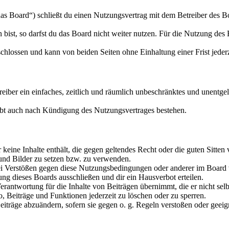
s Board“) schließt du einen Nutzungsvertrag mit dem Betreiber des Boa
ist, so darfst du das Board nicht weiter nutzen. Für die Nutzung des Bo
hlossen und kann von beiden Seiten ohne Einhaltung einer Frist jeder
treiber ein einfaches, zeitlich und räumlich unbeschränktes und unentg
ibt auch nach Kündigung des Nutzungsvertrages bestehen.
er keine Inhalte enthält, die gegen geltendes Recht oder die guten Sitte
 und Bilder zu setzen bzw. zu verwenden.
ei Verstößen gegen diese Nutzungsbedingungen oder anderer im Board v
g dieses Boards ausschließen und dir ein Hausverbot erteilen.
rantwortung für die Inhalte von Beiträgen übernimmt, die er nicht selb
o, Beiträge und Funktionen jederzeit zu löschen oder zu sperren.
Beiträge abzuändern, sofern sie gegen o. g. Regeln verstoßen oder geei