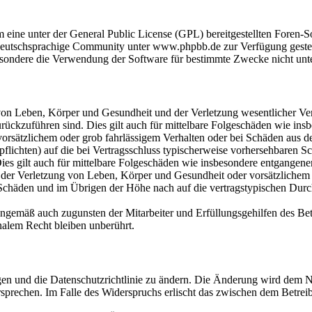
m eine unter der General Public License (GPL) bereitgestellten Fore
eutschsprachige Community unter www.phpbb.de zur Verfügung gestellt
sondere die Verwendung der Software für bestimmte Zwecke nicht unte
on Leben, Körper und Gesundheit und der Verletzung wesentlicher Vertr
 zurückzuführen sind. Dies gilt auch für mittelbare Folgeschäden wie i
vorsätzlichem oder grob fahrlässigem Verhalten oder bei Schäden aus 
lpflichten) auf die bei Vertragsschluss typischerweise vorhersehbaren 
Dies gilt auch für mittelbare Folgeschäden wie insbesondere entgangen
der Verletzung von Leben, Körper und Gesundheit oder vorsätzlichem o
Schäden und im Übrigen der Höhe nach auf die vertragstypischen Durchs
nngemäß auch zugunsten der Mitarbeiter und Erfüllungsgehilfen des Bet
alem Recht bleiben unberührt.
gen und die Datenschutzrichtlinie zu ändern. Die Änderung wird dem Nu
sprechen. Im Falle des Widerspruchs erlischt das zwischen dem Betrei