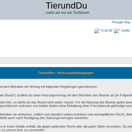
TierundDu
...mehr als nur ein Tierforum!
Phoogle Map
Chat [0]
Toplist
TierundDu - Nutzungsbedingungen
und dem Betreiber ein Vertrag mit folgenden Regelungen geschlossen:
das Board“) schließt du einen Nutzungsvertrag mit dem Betreiber des Boards ab (im Folgenden
n bist, so darfst du das Board nicht weiter nutzen. Für die Nutzung des Boards gelten jeweil
geschlossen und kann von beiden Seiten ohne Einhaltung einer Frist jederzeit gekündigt wer
m Betreiber ein einfaches, zeitlich und räumlich unbeschränktes und unentgeltliches Recht, d
bleibt auch nach Kündigung des Nutzungsvertrages bestehen.
ass er keine Inhalte enthält, die gegen geltendes Recht oder die guten Sitten verstoßen. Du er
er zu setzen bzw. zu verwenden.