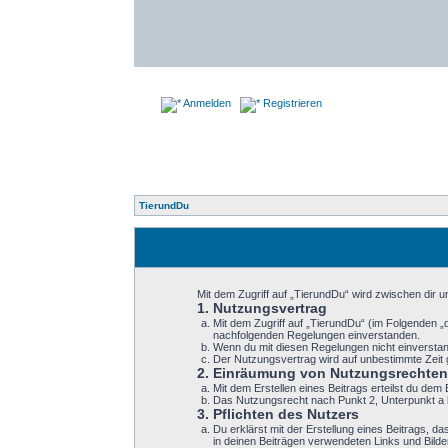
Anmelden
Registrieren
TierundDu
Mit dem Zugriff auf „TierundDu“ wird zwischen dir 
1. Nutzungsvertrag
Mit dem Zugriff auf „TierundDu“ (im Folgenden „
nachfolgenden Regelungen einverstanden.
Wenn du mit diesen Regelungen nicht einverstande
Der Nutzungsvertrag wird auf unbestimmte Zeit 
2. Einräumung von Nutzungsrechten
Mit dem Erstellen eines Beitrags erteilst du de
Das Nutzungsrecht nach Punkt 2, Unterpunkt a 
3. Pflichten des Nutzers
Du erklärst mit der Erstellung eines Beitrags, d
in deinen Beiträgen verwendeten Links und Bild