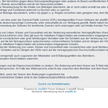
s. Bei Verstößen gegen diese Nutzungsbedingungen oder anderer im Board veröffentlichten
 Boards ausschließen und dir ein Hausverbot erteilen.
 Verantwortung für die Inhalte von Beiträgen übernimmt, die er nicht selbst erstellt hat oder
eiträge und Funktionen jederzeit zu löschen oder zu sperren.
ine Beiträge abzuändern, sofern sie gegen o. g. Regeln verstoßen oder geeignet sind, dem B
B um eine unter der General Public License (GPL) bereitgestellten Foren-Software der php
e deutschsprachige Community unter www.phpbb.de zur Verfügung gestellt. Beide haben keine
rwendung der Software für bestimmte Zwecke nicht untersagen oder auf Inhalte fremder Fo
g von Leben, Körper und Gesundheit und der Verletzung wesentlicher Vertragspflichten (Kardin
 zurückzuführen sind. Dies gilt auch für mittelbare Folgeschäden wie insbesondere entgange
ei vorsätzlichem oder grob fahrlässigem Verhalten oder bei Schäden aus der Verletzung vo
en) auf die bei Vertragsschluss typischerweise vorhersehbaren Schäden und im übrigen der H
 für mittelbare Folgeschäden wie insbesondere entgangenen Gewinn.
ei der Verletzung von Leben, Körper und Gesundheit oder vorsätzlichem oder grob fahrlässi
Schäden und im Übrigen der Höhe nach auf die vertragstypischen Durchschnittsschäden begr
 sinngemäß auch zugunsten der Mitarbeiter und Erfüllungsgehilfen des Betreibers.
ionalem Recht bleiben unberührt.
ungen und die Datenschutzrichtlinie zu ändern. Die Änderung wird dem Nutzer per E-Mail mitge
idersprechen. Im Falle des Widerspruchs erlischt das zwischen dem Betreiber und dem Nutzer
ndlich, wenn der Nutzer den Änderungen zugestimmt hat.
sönlichen Daten sind in der Datenschutzrichtlinie enthalten.
Zurück zur Anmeldemaske
Powered by
phpBB
® Forum Software © phpBB Group
Deutsche Übersetzung durch
phpBB.de