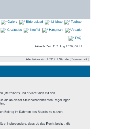
Gallery
Bilderupload
Linkliste
Topliste
Gratitudes
Knuffel
Hangman
Arcade
FAQ
Aktuelle Zeit: Fr 7. Aug 2026, 06:47
Alle Zeiten sind UTC + 1 Stunde [ Sommerzeit ]
 „Betreiber“) und erklärst dich mit den
s die an dieser Stelle veröffentlichten Regelungen.
den.
einen Beitrag im Rahmen des Boards zu nutzen.
klärst insbesondere, dass du das Recht besitzt, die