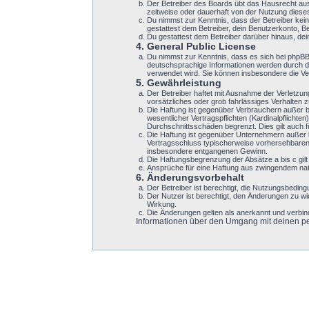
Der Betreiber des Boards übt das Hausrecht au
zeitweise oder dauerhaft von der Nutzung dieses
Du nimmst zur Kenntnis, dass der Betreiber keine
gestattest dem Betreiber, dein Benutzerkonto, B
Du gestattest dem Betreiber darüber hinaus, de
4. General Public License
Du nimmst zur Kenntnis, dass es sich bei phpB
deutschsprachige Informationen werden durch di
verwendet wird. Sie können insbesondere die Ve
5. Gewährleistung
Der Betreiber haftet mit Ausnahme der Verletzun
vorsätzliches oder grob fahrlässiges Verhalten
Die Haftung ist gegenüber Verbrauchern außer b
wesentlicher Vertragspflichten (Kardinalpflicht
Durchschnittsschäden begrenzt. Dies gilt auch
Die Haftung ist gegenüber Unternehmern außer b
Vertragsschluss typischerweise vorhersehbaren 
insbesondere entgangenen Gewinn.
Die Haftungsbegrenzung der Absätze a bis c gilt
Ansprüche für eine Haftung aus zwingendem nat
6. Änderungsvorbehalt
Der Betreiber ist berechtigt, die Nutzungsbeding
Der Nutzer ist berechtigt, den Änderungen zu w
Wirkung.
Die Änderungen gelten als anerkannt und verbi
Informationen über den Umgang mit deinen per