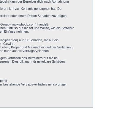
 Regeln kann der Betreiber dich nach Abmahnung
 die er nicht zur Kenntnis genommen hat. Du
etreiber oder einem Dritten Schaden zuzufügen.
BB Group (www.phpbb.com) handelt;
n Einfluss auf die Art und Weise, wie die Software
ren Einfluss nehmen.
alpflichten) nur für Schäden, die auf ein
nen Gewinn.
n Leben, Körper und Gesundheit und der Verletzung
öhe nach auf die vertragstypischen
gem Verhalten des Betreibers auf die bei
enzt. Dies gilt auch für mittelbare Schäden,
teilt.
 bestehende Vertragsverhältnis mit sofortiger