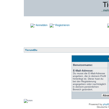
T
...meh
Anmelden
Registrieren
TierundDu
Benutzername:
E-Mail-Adresse:
Du musst die E-Mail-Adresse
angeben, die in deinem Profil
hinterlegt ist. Diese hast du
bei der Registrierung
angegeben oder nachträglich
in deinem persönlichen
Bereich geändert.
Powered by
php
Deutsche 