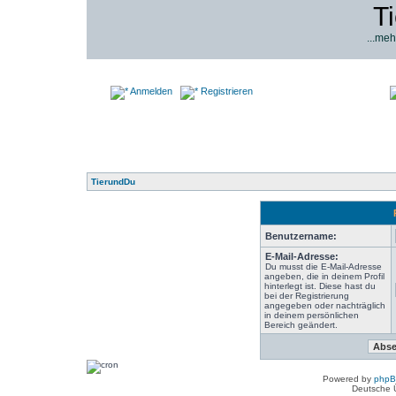
T
...meh
Anmelden
Registrieren
TierundDu
Benutzername:
E-Mail-Adresse:
Du musst die E-Mail-Adresse
angeben, die in deinem Profil
hinterlegt ist. Diese hast du
bei der Registrierung
angegeben oder nachträglich
in deinem persönlichen
Bereich geändert.
Powered by
php
Deutsche 