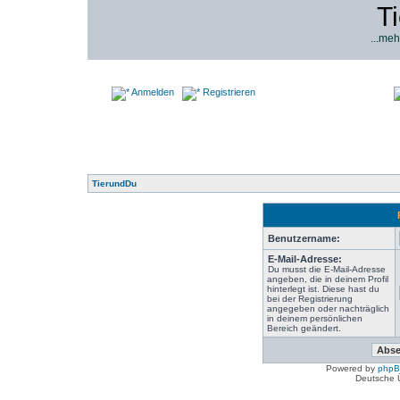
T
...meh
Anmelden
Registrieren
TierundDu
Benutzername:
E-Mail-Adresse:
Du musst die E-Mail-Adresse
angeben, die in deinem Profil
hinterlegt ist. Diese hast du
bei der Registrierung
angegeben oder nachträglich
in deinem persönlichen
Bereich geändert.
Powered by
php
Deutsche 