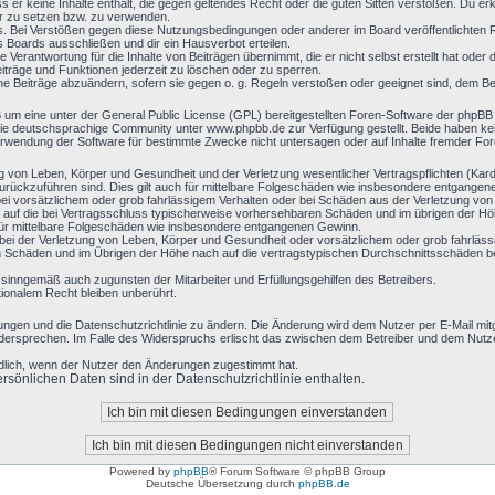
ass er keine Inhalte enthält, die gegen geltendes Recht oder die guten Sitten verstoßen. Du er
er zu setzen bzw. zu verwenden.
s. Bei Verstößen gegen diese Nutzungsbedingungen oder anderer im Board veröffentlichten
 Boards ausschließen und dir ein Hausverbot erteilen.
 Verantwortung für die Inhalte von Beiträgen übernimmt, die er nicht selbst erstellt hat oder
eiträge und Funktionen jederzeit zu löschen oder zu sperren.
ine Beiträge abzuändern, sofern sie gegen o. g. Regeln verstoßen oder geeignet sind, dem B
B um eine unter der General Public License (GPL) bereitgestellten Foren-Software der php
e deutschsprachige Community unter www.phpbb.de zur Verfügung gestellt. Beide haben keine
rwendung der Software für bestimmte Zwecke nicht untersagen oder auf Inhalte fremder Fo
g von Leben, Körper und Gesundheit und der Verletzung wesentlicher Vertragspflichten (Kardin
 zurückzuführen sind. Dies gilt auch für mittelbare Folgeschäden wie insbesondere entgange
ei vorsätzlichem oder grob fahrlässigem Verhalten oder bei Schäden aus der Verletzung vo
en) auf die bei Vertragsschluss typischerweise vorhersehbaren Schäden und im übrigen der H
 für mittelbare Folgeschäden wie insbesondere entgangenen Gewinn.
ei der Verletzung von Leben, Körper und Gesundheit oder vorsätzlichem oder grob fahrlässi
Schäden und im Übrigen der Höhe nach auf die vertragstypischen Durchschnittsschäden begr
 sinngemäß auch zugunsten der Mitarbeiter und Erfüllungsgehilfen des Betreibers.
ionalem Recht bleiben unberührt.
ungen und die Datenschutzrichtlinie zu ändern. Die Änderung wird dem Nutzer per E-Mail mitge
idersprechen. Im Falle des Widerspruchs erlischt das zwischen dem Betreiber und dem Nutzer
ndlich, wenn der Nutzer den Änderungen zugestimmt hat.
sönlichen Daten sind in der Datenschutzrichtlinie enthalten.
Powered by
phpBB
® Forum Software © phpBB Group
Deutsche Übersetzung durch
phpBB.de