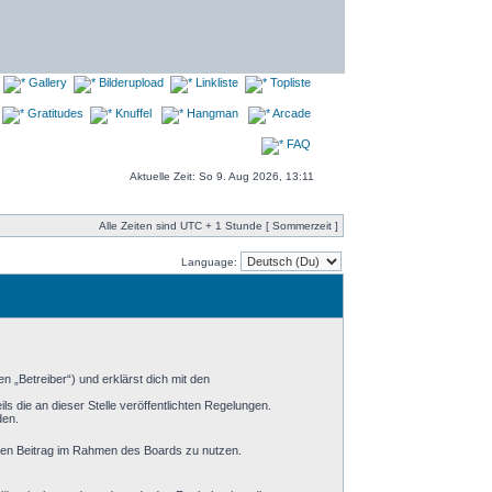
Gallery
Bilderupload
Linkliste
Topliste
Gratitudes
Knuffel
Hangman
Arcade
FAQ
Aktuelle Zeit: So 9. Aug 2026, 13:11
Alle Zeiten sind UTC + 1 Stunde [ Sommerzeit ]
Language:
 „Betreiber“) und erklärst dich mit den
s die an dieser Stelle veröffentlichten Regelungen.
den.
einen Beitrag im Rahmen des Boards zu nutzen.