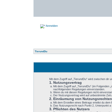
Anmelden
TierundDu
Mit dem Zugriff auf „TierundDu“ wird zwischen dir 
1. Nutzungsvertrag
Mit dem Zugriff auf „TierundDu“ (im Folgenden „
nachfolgenden Regelungen einverstanden.
Wenn du mit diesen Regelungen nicht einverstande
Der Nutzungsvertrag wird auf unbestimmte Zeit 
2. Einräumung von Nutzungsrechten
Mit dem Erstellen eines Beitrags erteilst du de
Das Nutzungsrecht nach Punkt 2, Unterpunkt a 
3. Pflichten des Nutzers