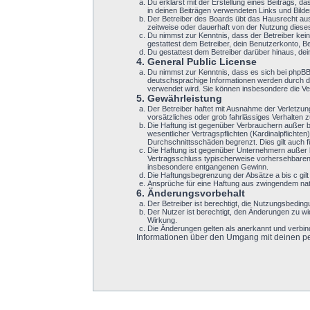
Du erklärst mit der Erstellung eines Beitrags, d
in deinen Beiträgen verwendeten Links und Bild
Der Betreiber des Boards übt das Hausrecht au
zeitweise oder dauerhaft von der Nutzung dieses
Du nimmst zur Kenntnis, dass der Betreiber keine
gestattest dem Betreiber, dein Benutzerkonto, B
Du gestattest dem Betreiber darüber hinaus, de
4. General Public License
Du nimmst zur Kenntnis, dass es sich bei phpB
deutschsprachige Informationen werden durch di
verwendet wird. Sie können insbesondere die Ve
5. Gewährleistung
Der Betreiber haftet mit Ausnahme der Verletzun
vorsätzliches oder grob fahrlässiges Verhalten
Die Haftung ist gegenüber Verbrauchern außer b
wesentlicher Vertragspflichten (Kardinalpflicht
Durchschnittsschäden begrenzt. Dies gilt auch
Die Haftung ist gegenüber Unternehmern außer b
Vertragsschluss typischerweise vorhersehbaren 
insbesondere entgangenen Gewinn.
Die Haftungsbegrenzung der Absätze a bis c gilt
Ansprüche für eine Haftung aus zwingendem nat
6. Änderungsvorbehalt
Der Betreiber ist berechtigt, die Nutzungsbeding
Der Nutzer ist berechtigt, den Änderungen zu w
Wirkung.
Die Änderungen gelten als anerkannt und verbi
Informationen über den Umgang mit deinen per