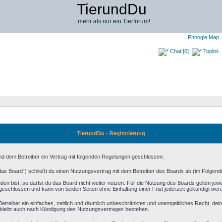
TierundDu
...mehr als nur ein Tierforum!
Phoogle Map
Chat [0]
Toplist
TierundDu - Registrierung
und dem Betreiber ein Vertrag mit folgenden Regelungen geschlossen:
das Board“) schließt du einen Nutzungsvertrag mit dem Betreiber des Boards ab (im Folgenden
n bist, so darfst du das Board nicht weiter nutzen. Für die Nutzung des Boards gelten jeweil
geschlossen und kann von beiden Seiten ohne Einhaltung einer Frist jederzeit gekündigt wer
m Betreiber ein einfaches, zeitlich und räumlich unbeschränktes und unentgeltliches Recht, d
bleibt auch nach Kündigung des Nutzungsvertrages bestehen.