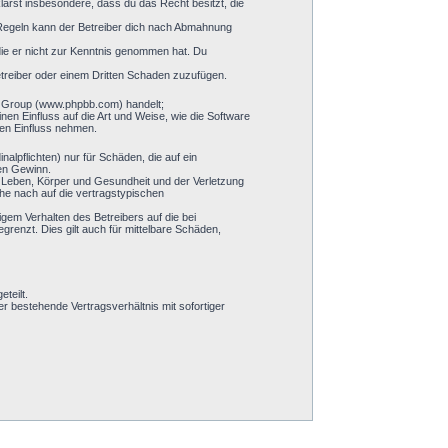
klärst insbesondere, dass du das Recht besitzt, die
 Regeln kann der Betreiber dich nach Abmahnung
 die er nicht zur Kenntnis genommen hat. Du
etreiber oder einem Dritten Schaden zuzufügen.
BB Group (www.phpbb.com) handelt;
n Einfluss auf die Art und Weise, wie die Software
ren Einfluss nehmen.
alpflichten) nur für Schäden, die auf ein
nen Gewinn.
n Leben, Körper und Gesundheit und der Verletzung
öhe nach auf die vertragstypischen
gem Verhalten des Betreibers auf die bei
enzt. Dies gilt auch für mittelbare Schäden,
teilt.
 bestehende Vertragsverhältnis mit sofortiger