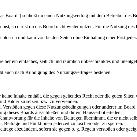
s Board“) schließt du einen Nutzungsvertrag mit dem Betreiber des Boa
ist, so darfst du das Board nicht weiter nutzen. Für die Nutzung des Bo
hlossen und kann von beiden Seiten ohne Einhaltung einer Frist jeder
treiber ein einfaches, zeitlich und räumlich unbeschränktes und unentg
ibt auch nach Kündigung des Nutzungsvertrages bestehen.
er keine Inhalte enthält, die gegen geltendes Recht oder die guten Sitte
 und Bilder zu setzen bzw. zu verwenden.
ei Verstößen gegen diese Nutzungsbedingungen oder anderer im Board v
g dieses Boards ausschließen und dir ein Hausverbot erteilen.
rantwortung für die Inhalte von Beiträgen übernimmt, die er nicht selb
o, Beiträge und Funktionen jederzeit zu löschen oder zu sperren.
Beiträge abzuändern, sofern sie gegen o. g. Regeln verstoßen oder geei