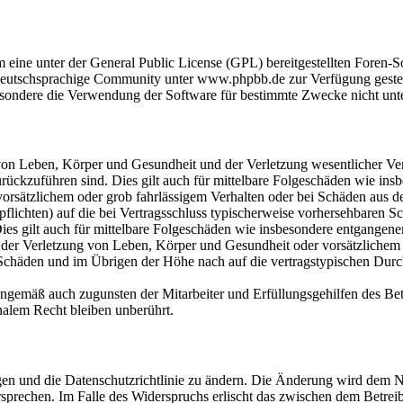
m eine unter der General Public License (GPL) bereitgestellten Fore
eutschsprachige Community unter www.phpbb.de zur Verfügung gestellt
sondere die Verwendung der Software für bestimmte Zwecke nicht unte
on Leben, Körper und Gesundheit und der Verletzung wesentlicher Vertr
 zurückzuführen sind. Dies gilt auch für mittelbare Folgeschäden wie i
vorsätzlichem oder grob fahrlässigem Verhalten oder bei Schäden aus 
lpflichten) auf die bei Vertragsschluss typischerweise vorhersehbaren 
Dies gilt auch für mittelbare Folgeschäden wie insbesondere entgangen
der Verletzung von Leben, Körper und Gesundheit oder vorsätzlichem o
Schäden und im Übrigen der Höhe nach auf die vertragstypischen Durchs
nngemäß auch zugunsten der Mitarbeiter und Erfüllungsgehilfen des Bet
alem Recht bleiben unberührt.
gen und die Datenschutzrichtlinie zu ändern. Die Änderung wird dem Nu
sprechen. Im Falle des Widerspruchs erlischt das zwischen dem Betrei