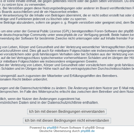
ass er keine Inhalte enthält, die gegen geltendes Recht oder die guten Sitten verstoßen. Du er
er zu setzen bzw. zu verwenden.
s. Bei Verstößen gegen diese Nutzungsbedingungen oder anderer im Board veröffentlichten
 Boards ausschließen und dir ein Hausverbot erteilen.
 Verantwortung für die Inhalte von Beiträgen übernimmt, die er nicht selbst erstellt hat oder
eiträge und Funktionen jederzeit zu löschen oder zu sperren.
ine Beiträge abzuändern, sofern sie gegen o. g. Regeln verstoßen oder geeignet sind, dem B
B um eine unter der General Public License (GPL) bereitgestellten Foren-Software der php
e deutschsprachige Community unter www.phpbb.de zur Verfügung gestellt. Beide haben keine
rwendung der Software für bestimmte Zwecke nicht untersagen oder auf Inhalte fremder Fo
g von Leben, Körper und Gesundheit und der Verletzung wesentlicher Vertragspflichten (Kardin
 zurückzuführen sind. Dies gilt auch für mittelbare Folgeschäden wie insbesondere entgange
ei vorsätzlichem oder grob fahrlässigem Verhalten oder bei Schäden aus der Verletzung vo
en) auf die bei Vertragsschluss typischerweise vorhersehbaren Schäden und im übrigen der H
 für mittelbare Folgeschäden wie insbesondere entgangenen Gewinn.
ei der Verletzung von Leben, Körper und Gesundheit oder vorsätzlichem oder grob fahrlässi
Schäden und im Übrigen der Höhe nach auf die vertragstypischen Durchschnittsschäden begr
 sinngemäß auch zugunsten der Mitarbeiter und Erfüllungsgehilfen des Betreibers.
ionalem Recht bleiben unberührt.
ungen und die Datenschutzrichtlinie zu ändern. Die Änderung wird dem Nutzer per E-Mail mitge
idersprechen. Im Falle des Widerspruchs erlischt das zwischen dem Betreiber und dem Nutzer
ndlich, wenn der Nutzer den Änderungen zugestimmt hat.
sönlichen Daten sind in der Datenschutzrichtlinie enthalten.
Powered by
phpBB
® Forum Software © phpBB Group
Deutsche Übersetzung durch
phpBB.de