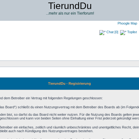
TierundDu
...mehr als nur ein Tierforum!
Phoogle Map
Chat [0]
Toplist
TierundDu - Registrierung
und dem Betreiber ein Vertrag mit folgenden Regelungen geschlossen:
das Board“) schließt du einen Nutzungsvertrag mit dem Betreiber des Boards ab (im Folgenden
n bist, so darfst du das Board nicht weiter nutzen. Für die Nutzung des Boards gelten jeweil
geschlossen und kann von beiden Seiten ohne Einhaltung einer Frist jederzeit gekündigt wer
m Betreiber ein einfaches, zeitlich und räumlich unbeschränktes und unentgeltliches Recht, d
bleibt auch nach Kündigung des Nutzungsvertrages bestehen.