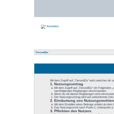
Anmelden
TierundDu
Mit dem Zugriff auf „TierundDu“ wird zwischen dir 
1. Nutzungsvertrag
Mit dem Zugriff auf „TierundDu“ (im Folgenden „
nachfolgenden Regelungen einverstanden.
Wenn du mit diesen Regelungen nicht einverstande
Der Nutzungsvertrag wird auf unbestimmte Zeit 
2. Einräumung von Nutzungsrechten
Mit dem Erstellen eines Beitrags erteilst du de
Das Nutzungsrecht nach Punkt 2, Unterpunkt a 
3. Pflichten des Nutzers