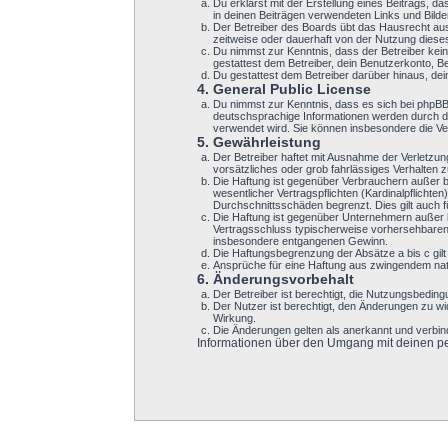
Du erklärst mit der Erstellung eines Beitrags, d
in deinen Beiträgen verwendeten Links und Bild
Der Betreiber des Boards übt das Hausrecht au
zeitweise oder dauerhaft von der Nutzung dieses
Du nimmst zur Kenntnis, dass der Betreiber keine
gestattest dem Betreiber, dein Benutzerkonto, B
Du gestattest dem Betreiber darüber hinaus, de
4. General Public License
Du nimmst zur Kenntnis, dass es sich bei phpB
deutschsprachige Informationen werden durch di
verwendet wird. Sie können insbesondere die Ve
5. Gewährleistung
Der Betreiber haftet mit Ausnahme der Verletzun
vorsätzliches oder grob fahrlässiges Verhalten
Die Haftung ist gegenüber Verbrauchern außer b
wesentlicher Vertragspflichten (Kardinalpflicht
Durchschnittsschäden begrenzt. Dies gilt auch
Die Haftung ist gegenüber Unternehmern außer b
Vertragsschluss typischerweise vorhersehbaren 
insbesondere entgangenen Gewinn.
Die Haftungsbegrenzung der Absätze a bis c gilt
Ansprüche für eine Haftung aus zwingendem nat
6. Änderungsvorbehalt
Der Betreiber ist berechtigt, die Nutzungsbeding
Der Nutzer ist berechtigt, den Änderungen zu w
Wirkung.
Die Änderungen gelten als anerkannt und verbi
Informationen über den Umgang mit deinen per