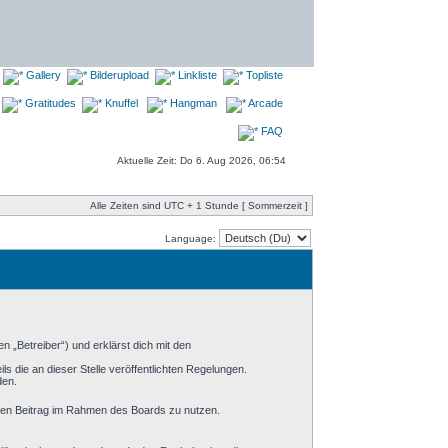
Gallery
Bilderupload
Linkliste
Topliste
Gratitudes
Knuffel
Hangman
Arcade
FAQ
Aktuelle Zeit: Do 6. Aug 2026, 06:54
Alle Zeiten sind UTC + 1 Stunde [ Sommerzeit ]
Language:
 „Betreiber“) und erklärst dich mit den
s die an dieser Stelle veröffentlichten Regelungen.
den.
einen Beitrag im Rahmen des Boards zu nutzen.