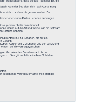
klärst insbesondere, dass du das Recht besitzt, die
 Regeln kann der Betreiber dich nach Abmahnung
 die er nicht zur Kenntnis genommen hat. Du
etreiber oder einem Dritten Schaden zuzufügen.
BB Group (www.phpbb.com) handelt;
n Einfluss auf die Art und Weise, wie die Software
ren Einfluss nehmen.
alpflichten) nur für Schäden, die auf ein
nen Gewinn.
n Leben, Körper und Gesundheit und der Verletzung
öhe nach auf die vertragstypischen
gem Verhalten des Betreibers auf die bei
enzt. Dies gilt auch für mittelbare Schäden,
teilt.
 bestehende Vertragsverhältnis mit sofortiger