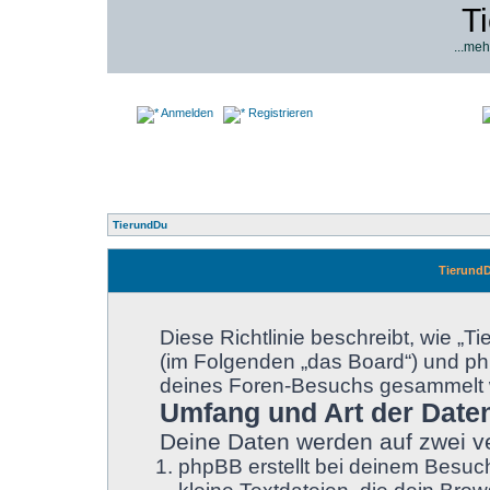
T
...meh
Anmelden
Registrieren
TierundDu
TierundD
Diese Richtlinie beschreibt, wie „T
(im Folgenden „das Board“) und p
deines Foren-Besuchs gesammelt 
Umfang und Art der Date
Deine Daten werden auf zwei v
phpBB erstellt bei deinem Besuc