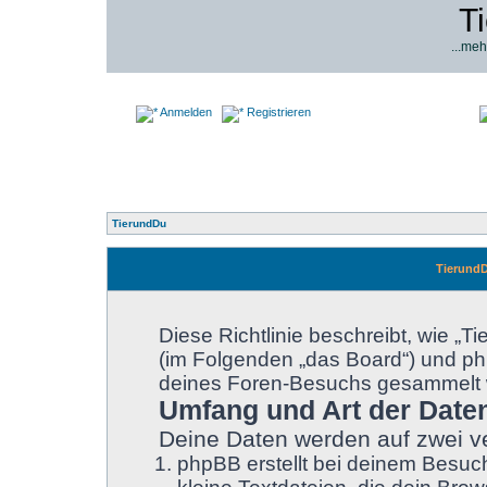
T
...meh
Anmelden
Registrieren
TierundDu
TierundD
Diese Richtlinie beschreibt, wie „T
(im Folgenden „das Board“) und p
deines Foren-Besuchs gesammelt 
Umfang und Art der Date
Deine Daten werden auf zwei v
phpBB erstellt bei deinem Besuc