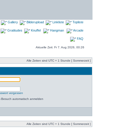
Gallery
Bilderupload
Linkliste
Topliste
Gratitudes
Knuffel
Hangman
Arcade
FAQ
Aktuelle Zeit: Fr 7. Aug 2026, 00:26
Alle Zeiten sind UTC + 1 Stunde [ Sommerzeit ]
sswort vergessen
m Besuch automatisch anmelden
Alle Zeiten sind UTC + 1 Stunde [ Sommerzeit ]