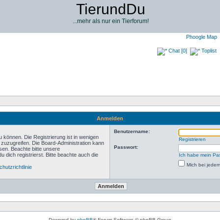
TierundDu
...mehr als nur ein Tierforum!
Phoogle Map
Chat [0]
Toplist
Anmelden
Benutzername:
 können. Die Registrierung ist in wenigen
Registrieren
n zuzugreifen. Die Board-Administration kann
Passwort:
sen. Beachte bitte unsere
ich registrierst. Bitte beachte auch die
Ich habe mein Pa
Mich bei jede
hutzrichtlinie
Powered by
phpBB
® Forum Software © phpBB Group