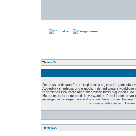
Anmelden
Registrieren
TierundDu
Du musst in diesem Forum registriert sein, um dich anmelden zu
Augenblicken erledigt und ermöglicht dir, auf weitere Funktione
registrierten Benutzern auch zusätzliche Berechtigungen zuwei
Nutzungsbedingungen und die verwandten Regelungen, bevor du d
jeweiligen Forenregeln, wenn du dich in diesem Board bewegst.
Nutzungsbedingungen
|
Datensc
TierundDu