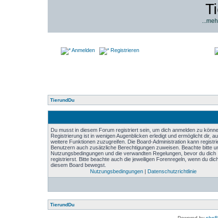
T
...meh
Anmelden
Registrieren
TierundDu
Du musst in diesem Forum registriert sein, um dich anmelden zu könne
Registrierung ist in wenigen Augenblicken erledigt und ermöglicht dir, au
weitere Funktionen zuzugreifen. Die Board-Administration kann registri
Benutzern auch zusätzliche Berechtigungen zuweisen. Beachte bitte u
Nutzungsbedingungen und die verwandten Regelungen, bevor du dich
registrierst. Bitte beachte auch die jeweiligen Forenregeln, wenn du dich
diesem Board bewegst.
Nutzungsbedingungen
|
Datenschutzrichtlinie
TierundDu
Powered by
php