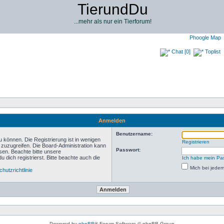
TierundDu
...mehr als nur ein Tierforum!
Phoogle Map
Chat [0]
Toplist
Anmelden
Benutzername:
 können. Die Registrierung ist in wenigen
Registrieren
n zuzugreifen. Die Board-Administration kann
Passwort:
sen. Beachte bitte unsere
ich registrierst. Bitte beachte auch die
Ich habe mein Pa
Mich bei jede
hutzrichtlinie
Powered by
phpBB
® Forum Software © phpBB Group