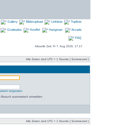
Gallery
Bilderupload
Linkliste
Topliste
Gratitudes
Knuffel
Hangman
Arcade
FAQ
Aktuelle Zeit: Fr 7. Aug 2026, 17:17
Alle Zeiten sind UTC + 1 Stunde [ Sommerzeit ]
sswort vergessen
m Besuch automatisch anmelden
Alle Zeiten sind UTC + 1 Stunde [ Sommerzeit ]