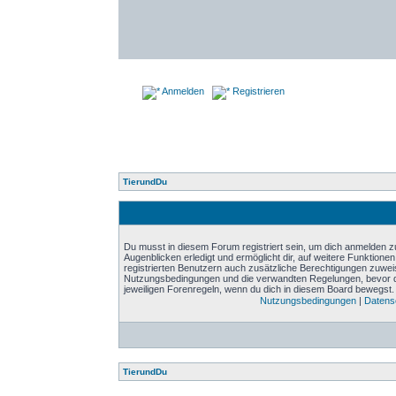
Anmelden
Registrieren
TierundDu
Du musst in diesem Forum registriert sein, um dich anmelden zu
Augenblicken erledigt und ermöglicht dir, auf weitere Funktione
registrierten Benutzern auch zusätzliche Berechtigungen zuwei
Nutzungsbedingungen und die verwandten Regelungen, bevor du d
jeweiligen Forenregeln, wenn du dich in diesem Board bewegst.
Nutzungsbedingungen
|
Datensc
TierundDu