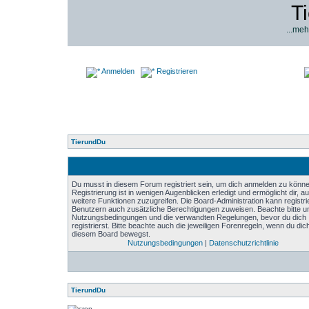
T
...meh
Anmelden
Registrieren
TierundDu
Du musst in diesem Forum registriert sein, um dich anmelden zu könne
Registrierung ist in wenigen Augenblicken erledigt und ermöglicht dir, au
weitere Funktionen zuzugreifen. Die Board-Administration kann registri
Benutzern auch zusätzliche Berechtigungen zuweisen. Beachte bitte u
Nutzungsbedingungen und die verwandten Regelungen, bevor du dich
registrierst. Bitte beachte auch die jeweiligen Forenregeln, wenn du dich
diesem Board bewegst.
Nutzungsbedingungen
|
Datenschutzrichtlinie
TierundDu