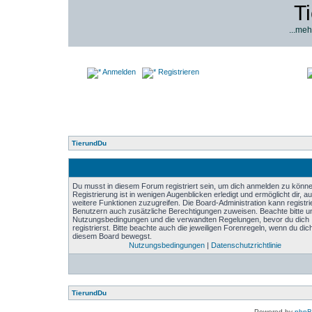
T
...meh
Anmelden
Registrieren
TierundDu
Du musst in diesem Forum registriert sein, um dich anmelden zu könne
Registrierung ist in wenigen Augenblicken erledigt und ermöglicht dir, au
weitere Funktionen zuzugreifen. Die Board-Administration kann registri
Benutzern auch zusätzliche Berechtigungen zuweisen. Beachte bitte u
Nutzungsbedingungen und die verwandten Regelungen, bevor du dich
registrierst. Bitte beachte auch die jeweiligen Forenregeln, wenn du dich
diesem Board bewegst.
Nutzungsbedingungen
|
Datenschutzrichtlinie
TierundDu
Powered by
php