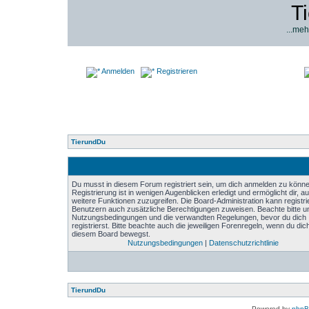
T
...meh
Anmelden
Registrieren
TierundDu
Du musst in diesem Forum registriert sein, um dich anmelden zu könne
Registrierung ist in wenigen Augenblicken erledigt und ermöglicht dir, au
weitere Funktionen zuzugreifen. Die Board-Administration kann registri
Benutzern auch zusätzliche Berechtigungen zuweisen. Beachte bitte u
Nutzungsbedingungen und die verwandten Regelungen, bevor du dich
registrierst. Bitte beachte auch die jeweiligen Forenregeln, wenn du dich
diesem Board bewegst.
Nutzungsbedingungen
|
Datenschutzrichtlinie
TierundDu
Powered by
php