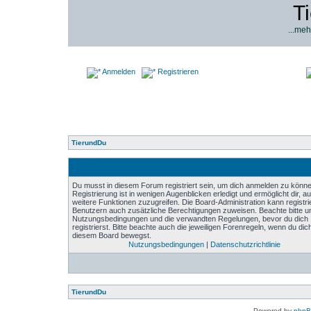
T
...meh
Anmelden
Registrieren
TierundDu
Du musst in diesem Forum registriert sein, um dich anmelden zu könne
Registrierung ist in wenigen Augenblicken erledigt und ermöglicht dir, au
weitere Funktionen zuzugreifen. Die Board-Administration kann registri
Benutzern auch zusätzliche Berechtigungen zuweisen. Beachte bitte u
Nutzungsbedingungen und die verwandten Regelungen, bevor du dich
registrierst. Bitte beachte auch die jeweiligen Forenregeln, wenn du dich
diesem Board bewegst.
Nutzungsbedingungen
|
Datenschutzrichtlinie
TierundDu
Powered by
php