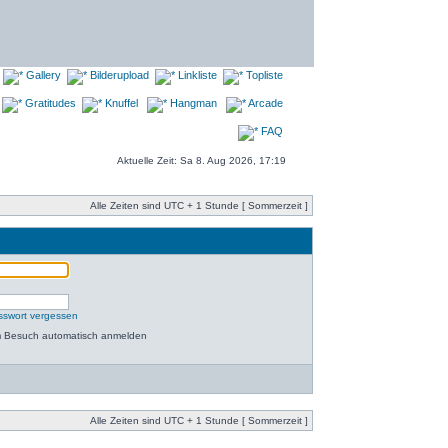
Gallery
Bilderupload
Linkliste
Topliste
Gratitudes
Knuffel
Hangman
Arcade
FAQ
Aktuelle Zeit: Sa 8. Aug 2026, 17:19
Alle Zeiten sind UTC + 1 Stunde [ Sommerzeit ]
sswort vergessen
m Besuch automatisch anmelden
Alle Zeiten sind UTC + 1 Stunde [ Sommerzeit ]