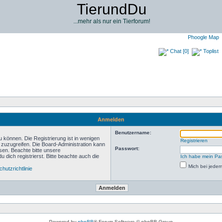
TierundDu
...mehr als nur ein Tierforum!
Phoogle Map
Chat [0]
Toplist
Anmelden
Benutzername:
 können. Die Registrierung ist in wenigen
Registrieren
n zuzugreifen. Die Board-Administration kann
Passwort:
sen. Beachte bitte unsere
ich registrierst. Bitte beachte auch die
Ich habe mein Pa
Mich bei jede
hutzrichtlinie
Powered by
phpBB
® Forum Software © phpBB Group