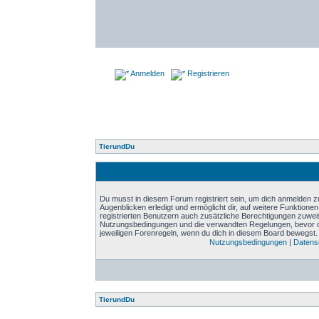
Anmelden
Registrieren
TierundDu
Du musst in diesem Forum registriert sein, um dich anmelden zu
Augenblicken erledigt und ermöglicht dir, auf weitere Funktione
registrierten Benutzern auch zusätzliche Berechtigungen zuwei
Nutzungsbedingungen und die verwandten Regelungen, bevor du d
jeweiligen Forenregeln, wenn du dich in diesem Board bewegst.
Nutzungsbedingungen
|
Datensc
TierundDu